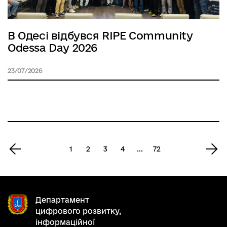
В Одесі відбувся RIPE Community
Odessa Day 2026
23/07/2026
1
1
2
3
4
...
72
›
Департамент
цифрового розвитку,
інформаційної