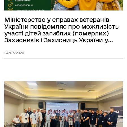
Міністерство у справах ветеранів
України повідомляє про можливість
участі дітей загиблих (померлих)
Захисників і Захисниць України у
літньому таборі, який відбудеться з 2
по 9 серпня 2026 року в місті Яремче
24/07/2026
на базі санаторію «Прикарпатський».