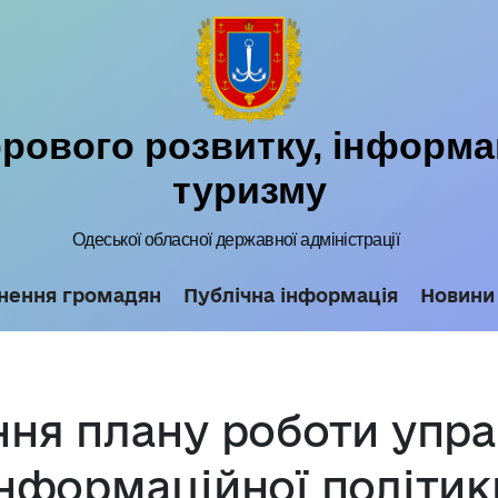
ового розвитку, інформац
туризму
Одеської обласної державної адміністрації
нення громадян
Публічна інформація
Новини
ння плану роботи упр
інформаційної політик