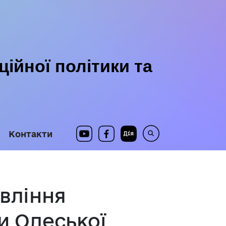
ійної політики та
Контакти
авління
и Одеської