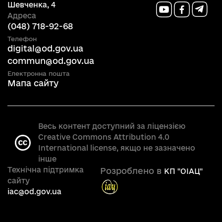
Шевченка, 4
Адреса
(048) 718-92-68
Телефон
digital@od.gov.ua
commun@od.gov.ua
Електронна пошта
Мапа сайту
Весь контент доступний за ліцензією
Creative Commons Attribution 4.0
International license, якщо не зазначено
інше
Технічна підтримка
Розроблено в
КП "OIAЦ"
сайту
iac@od.gov.ua