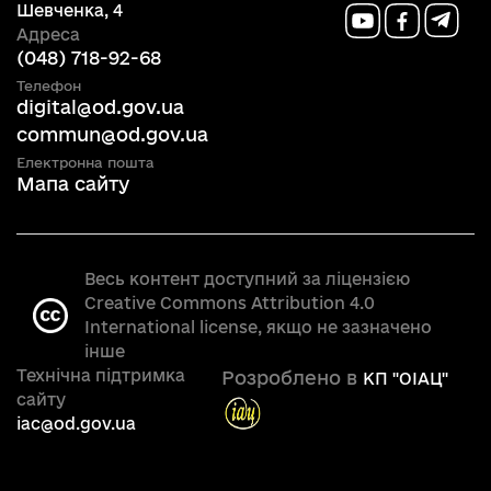
Шевченка, 4
Адреса
(048) 718-92-68
Телефон
digital@od.gov.ua
commun@od.gov.ua
Електронна пошта
Мапа сайту
Весь контент доступний за ліцензією
Creative Commons Attribution 4.0
International license, якщо не зазначено
інше
Технічна підтримка
Розроблено в
КП "OIAЦ"
сайту
iac@od.gov.ua