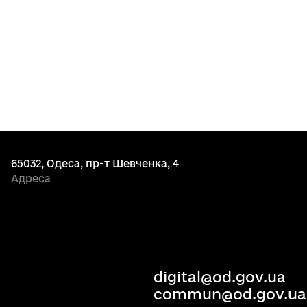
65032, Одеса, пр-т Шевченка, 4
Адреса
digital@od.gov.ua
commun@od.gov.ua