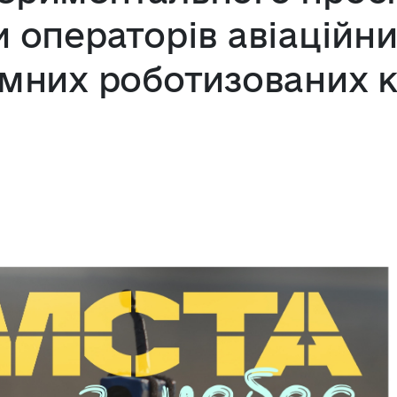
и операторів авіаційн
емних роботизованих 