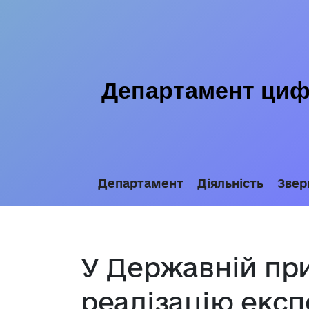
Департамент цифр
Департамент
Діяльність
Звер
У Державній пр
реалізацію екс