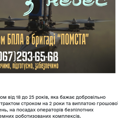
м від 18 до 25 років, яка бажає добровільно
нтрактом строком на 2 роки та виплатою грошово
ень, на посадах операторів безпілотних
аземних роботизованих комплексів.