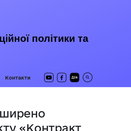
ійної політики та
Контакти
зширено
кту «Контракт