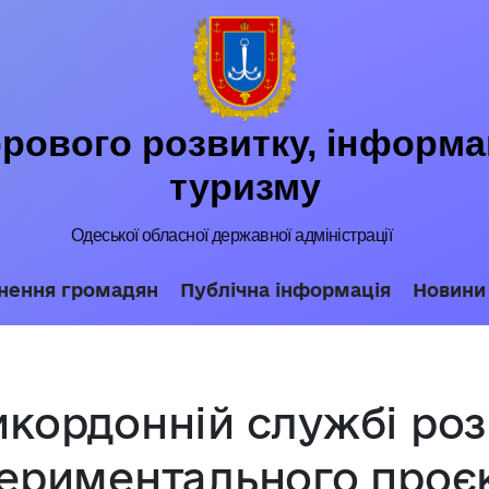
ового розвитку, інформац
туризму
Одеської обласної державної адміністрації
нення громадян
Публічна інформація
Новини
икордонній службі ро
периментального проє