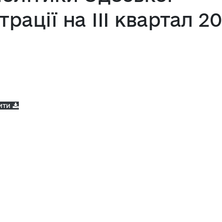
ації на ІII квартал 2
ити