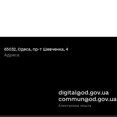
65032, Одеса, пр-т Шевченка, 4
Адреса
digital@od.gov.ua
commun@od.gov.ua
Електронна пошта