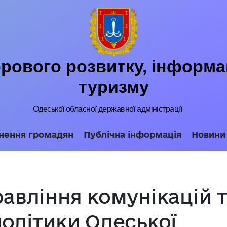
ового розвитку, інформац
туризму
Одеської обласної державної адміністрації
нення громадян
Публічна інформація
Новини
авління комунікацій 
олітики Одеської