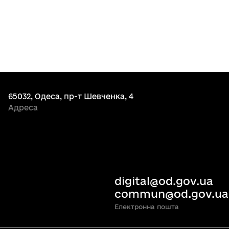
65032, Одеса, пр-т Шевченка, 4
Адреса
digital@od.gov.ua
commun@od.gov.ua
Електронна пошта