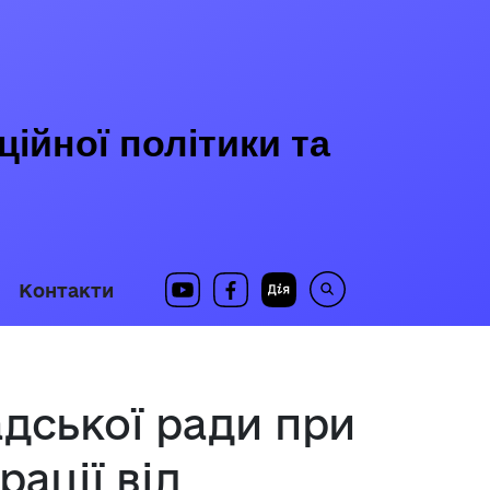
ійної політики та
Контакти
адської ради при
ації від