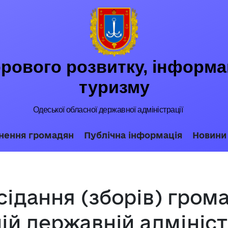
ового розвитку, інформац
туризму
Одеської обласної державної адміністрації
нення громадян
Публічна інформація
Новини
ідання (зборів) гром
ій державній адміністр