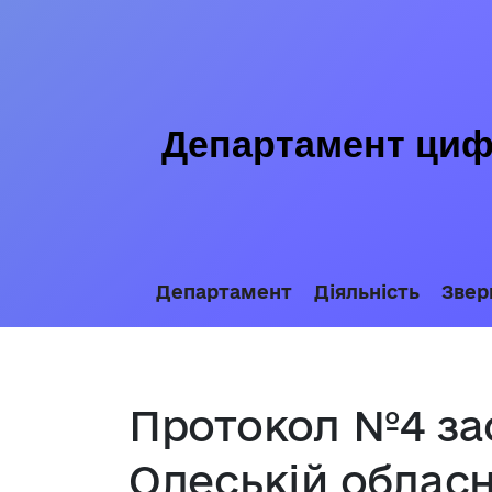
Департамент цифр
Департамент
Діяльність
Звер
Протокол №4 зас
Одеській обласн