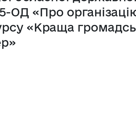
№25-ОД «Про організаці
урсу «Краща громадсь
ер»