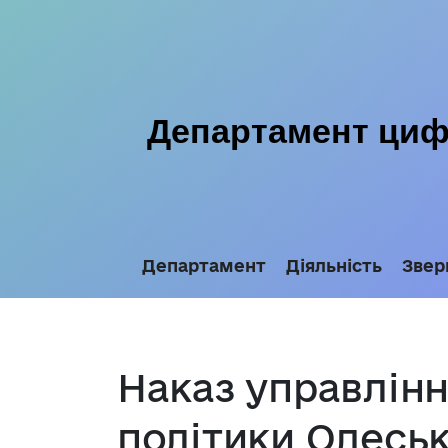
Департамент цифр
Департамент
Діяльність
Звер
Наказ управлінн
політики Одеськ